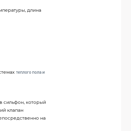
емпературы, длина
истемах
теплого пола и
 сильфон, который
ий клапан
епосредственно на