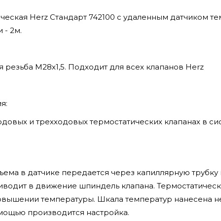
ческая Herz Стандарт 742100 с удаленным датчиком т
 - 2м.
резьба М28х1,5. Подходит для всех клапанов Herz
я:
одовых и трехходовых термостатических клапанах в с
 в датчике передается через капиллярную трубку в
иводит в движение шпиндель клапана. Термостатическ
овышении температуры. Шкала температур нанесена н
омощью производится настройка.