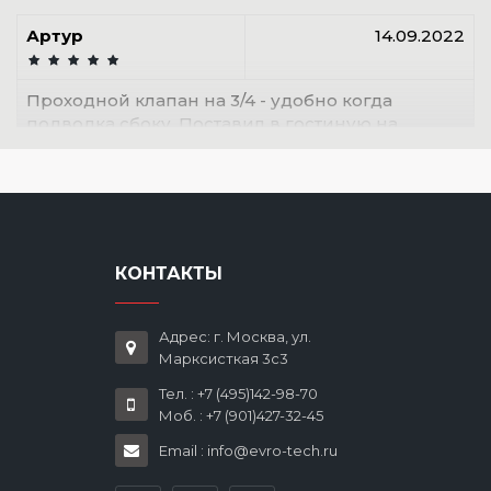
Артур
14.09.2022
Проходной клапан на 3/4 - удобно когда
подводка сбоку. Поставил в гостиную на
панельный радиатор. Греет отлично, с
термоголовкой поддерживает температуру
точно. Рекомендую.
КОНТАКТЫ
Адрес: г. Москва, ул.
Марксисткая 3с3
Тел. : +7 (495)142-98-70
Моб. : +7 (901)427-32-45
Email : info@evro-tech.ru