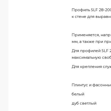
Профиль SLF 28-20
к стене для вырав
Применяется, напри
мм, а также при пр
Для профилей SLF 
максимальную своб
Для крепления слу
Плинтус и фасонные
белый
дуб светлый