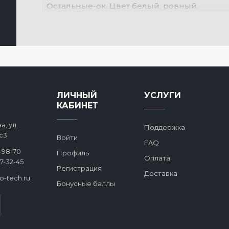
Остальные-ок. Цвет белый, ровный.
Семен
Использовал в санузле. Заглушка не боитс
качественный. Легко устанавливается.
ЛИЧНЫЙ
УСЛУГИ
КАБИНЕТ
а, ул.
Поддержка
с3
Войти
FAQ
2-98-70
Профиль
Оплата
27-32-45
Регистрация
Доставка
ro-tech.ru
Бонусные баллы