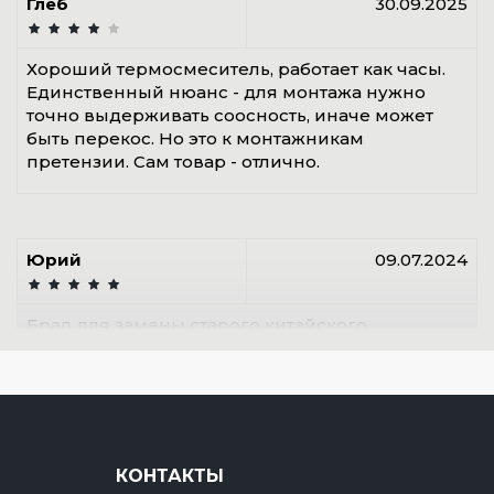
Глеб
30.09.2025
Хороший термосмеситель, работает как часы.
Единственный нюанс - для монтажа нужно
точно выдерживать соосность, иначе может
быть перекос. Но это к монтажникам
претензии. Сам товар - отлично.
Юрий
09.07.2024
Брал для замены старого китайского
смесителя. Разница ощутима! Температура
воды теперь не прыгает. Монтаж занял 20
минут. Очень доволен покупкой, Esbe рулит.
КОНТАКТЫ
Тимур
17.09.2022