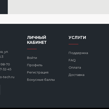
изготовления отличное. Поставил в гостин
Игорь
Стильная головка, хром качественный не 
ЛИЧНЫЙ
УСЛУГИ
плавная, температурные показания точны
КАБИНЕТ
а, ул.
Поддержка
с3
Войти
FAQ
2-98-70
Профиль
Оплата
27-32-45
Регистрация
Доставка
ro-tech.ru
Бонусные баллы