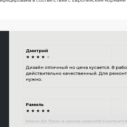
ифицирована в соответствии с Европейским нормами E
Дмитрий
Дизайн отличный но цена кусается. В раб
действительно качественный. Для ремонт
нужно.
Рамиль
Мини Де Люкс в хроме-красота! Смотрится 