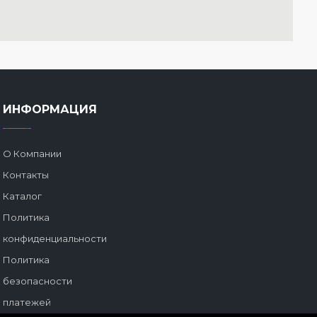
ую-радует глаз.
05.11.2023
отслаивается. Регулировка
ИНФОРМАЦИЯ
е. Рекомендую.
О Компании
Контакты
Каталог
Политика
конфиденциальности
Политика
безопасности
платежей