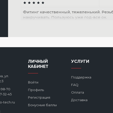
Фитинг качественный, тяжеленький. Резь
накручивать. Пользуюсь уже год-все ок.
ЛИЧНЫЙ
УСЛУГИ
КАБИНЕТ
а, ул.
Поддержка
с3
Войти
FAQ
2-98-70
Профиль
Оплата
27-32-45
Регистрация
Доставка
ro-tech.ru
Бонусные баллы