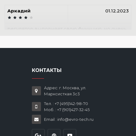
Аркадий
01.12.2023
регулятор выполняет свою функцию, но очень
чувствителен к грязи в системе-пришлось
ставить фильтр перед ним. а так-нормалный.
Степан
28.08.2022
КОНТАКТЫ
Качество изготовления на уровне. Диафрагма
Адрес: г. Москва, ул.
надежная, подстройка плавная. Использую в
Марксисткая 3с3
системе ГВС.
Тел. : +7 (495)142-98-70
Моб. : +7 (901)427-32-45
Email : info@evro-tech.ru