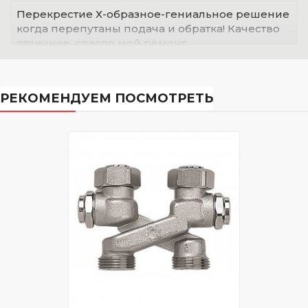
Перекрестие Х-образное-гениальное решение
когда перепутаны подача и обратка! Качество
отличное, спасло мой ремонт.
РЕКОМЕНДУЕМ ПОСМОТРЕТЬ
Искандер
14.10.2023
Х-образное перекрестие-умно придумано!
Качество на пять, фитинги отдельно но это
нормально. В работе показало себя отлично.