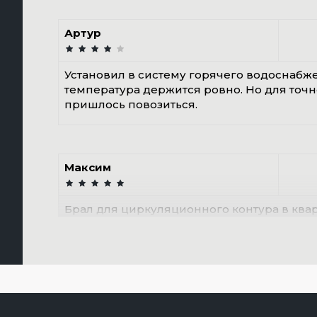
Артур
Установил в систему горячего водоснабже
температура держится ровно. Но для точ
пришлось повозиться.
Максим
Брал для циркуляционного контура в квар
латунный корпус не ржавеет. Защита от л