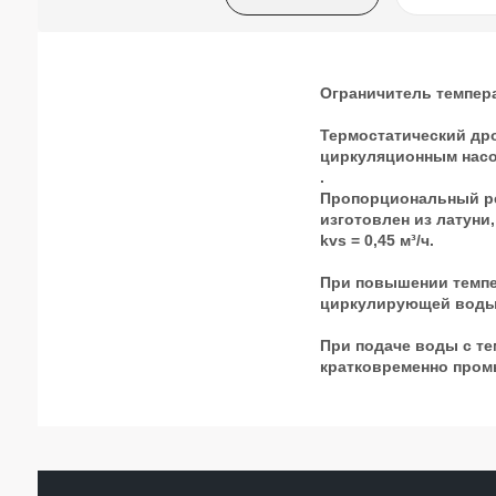
Ограничитель темпер
Термостатический дро
циркуляционным нас
.
Пропорциональный рег
изготовлен из латуни
kvs = 0,45 м³/ч.
При повышении темпе
циркулирующей воды
При подаче воды с те
кратковременно промы