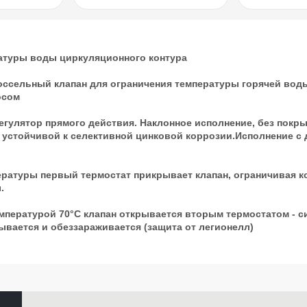
атуры воды циркуляционного контура
ссельный клапан для ограничения температуры горячей воды
осом
улятор прямого действия. Наклонное исполнение, без покры
, устойчивой к селективной цинковой коррозии.Исполнение с
ратуры первый термостат прикрывает клапан, ограничивая к
.
мпературой 70°С клапан открывается вторым термостатом - с
вается и обеззараживается (защита от легионелл)