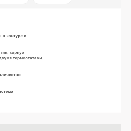
 в контуре с
тия, корпус
 двумя термостатами.
оличество
истема